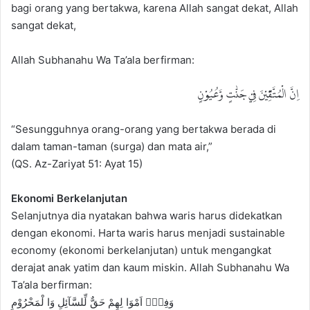
bagi orang yang bertakwa, karena Allah sangat dekat, Allah
sangat dekat,
Allah Subhanahu Wa Ta’ala berfirman:
اِنَّ الْمُتَّقِيْنَ فِيْ جَنّٰتٍ وَّعُيُوْنٍ
“Sesungguhnya orang-orang yang bertakwa berada di
dalam taman-taman (surga) dan mata air,”
(QS. Az-Zariyat 51: Ayat 15)
Ekonomi Berkelanjutan
Selanjutnya dia nyatakan bahwa waris harus didekatkan
dengan ekonomi. Harta waris harus menjadi sustainable
economy (ekonomi berkelanjutan) untuk mengangkat
derajat anak yatim dan kaum miskin. Allah Subhanahu Wa
Ta’ala berfirman:
وَفِيْۤ اَمْوَا لِهِمْ حَقٌّ لِّلسَّآئِلِ وَا لْمَحْرُوْمِ