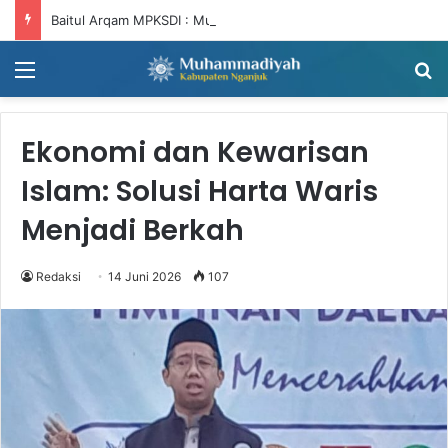
Baitul Arqam MPKSDI : Muhammadiyah Harus Bergerak, NTNT (Niat Tandang, Niat Tandang)
Menu
Ca
Ekonomi dan Kewarisan
Islam: Solusi Harta Waris
Menjadi Berkah
Redaksi
14 Juni 2026
107