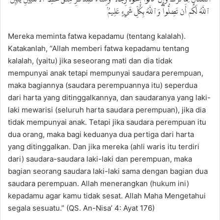
ٱللَّهُ لَكُمۡ أَن تَضِلُّواْۗ وَٱللَّهُ بِكُلِّ شَيۡءٍ عَلِيمُۢ
Mereka meminta fatwa kepadamu (tentang kalalah).
Katakanlah, “Allah memberi fatwa kepadamu tentang
kalalah, (yaitu) jika seseorang mati dan dia tidak
mempunyai anak tetapi mempunyai saudara perempuan,
maka bagiannya (saudara perempuannya itu) seperdua
dari harta yang ditinggalkannya, dan saudaranya yang laki-
laki mewarisi (seluruh harta saudara perempuan), jika dia
tidak mempunyai anak. Tetapi jika saudara perempuan itu
dua orang, maka bagi keduanya dua pertiga dari harta
yang ditinggalkan. Dan jika mereka (ahli waris itu terdiri
dari) saudara-saudara laki-laki dan perempuan, maka
bagian seorang saudara laki-laki sama dengan bagian dua
saudara perempuan. Allah menerangkan (hukum ini)
kepadamu agar kamu tidak sesat. Allah Maha Mengetahui
segala sesuatu.” (QS. An-Nisa’ 4: Ayat 176)