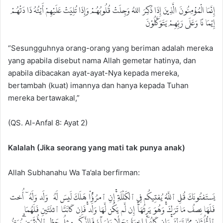
إِنَّمَا الْمُؤْمِنُونَ الَّذِينَ إِذَا ذُكِرَ اللهُ وَجِلَتْ قُلُوبُهُمْ وَإِذَا تُلِيَتْ عَلَيْهِمْ أَيْتُهُ ذَا دَتْهُمْ
إِيْمَا نًا وَعَلَى رَبِّهِمْ يَتَوَكَّلُوْنَ
“Sesungguhnya orang-orang yang beriman adalah mereka
yang apabila disebut nama Allah gemetar hatinya, dan
apabila dibacakan ayat-ayat-Nya kepada mereka,
bertambah (kuat) imannya dan hanya kepada Tuhan
mereka bertawakal,”
(QS. Al-Anfal 8: Ayat 2)
Kalalah (Jika seorang yang mati tak punya anak)
Allah Subhanahu Wa Ta’ala berfirman:
يَسۡتَفۡتُونَكَ قُلِ ٱللَّهُ يُفۡتِيكُمۡ فِي ٱلۡكَلَٰلَةِۚ إِنِ ٱمۡرُؤٌاْ هَلَكَ لَيۡسَ لَهُۥ وَلَدٞ وَلَهُۥٓ أُخۡتٞ
فَلَهَا نِصۡفُ مَا تَرَكَۚ وَهُوَ يَرِثُهَآ إِن لَّمۡ يَكُن لَّهَا وَلَدٞۚ فَإِن كَانَتَا ٱثۡنَتَيۡنِ فَلَهُمَا
ٱلثُّلُثَانِ مِمَّا تَرَكَۚ وَإِن كَانُوٓاْ إِخۡوَةٗ رِّجَالٗا وَنِسَآءٗ فَلِلذَّكَرِ مِثۡلُ حَظِّ ٱلۡأُنثَيَيۡنِۗ يُبَيِّنُ