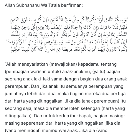
Allah Subhanahu Wa Ta’ala berfirman:
يُوْصِيكُمُ اللَّهُ فِي أَوْلَا دِكُمْ لِلذَّكَرِ مِثْلُ حَظِّ الْأَ نُثَيَيْنِ فَإِنْ كُنَّ نِسَاءً فَوْقَ اثْنَتَيْنِ
فَلَهُنَّ ثُلُثَا مَا تَرَكَ وَإِنْ كَانَتْ وَا حِدَةً فَلَهَا النِّصْفُ وَلا بَوَيْهِ لِكُلِّ وَاحِدٍ مِّنْهُمَا
السُّدُسُ مِمَّا تَرَكَ إِنْ كَانَ لَهُ وَلَدٌ فَإِنْ لَّمْ يَكُن لَّهُ وَلَدٌ وَوَرِثَهُ أَبَوهُ فَلا مِّهِ الثُّلُثُ
فَإِنْ كَانَ لَهُ إِخْوَةٌ فَلا مَّهِ السُّدُسُ مِنْ بَعْدِ وَصِيَّةٍ يُوصِي بِهَا أَوْ دَيْنِ أَبَا ؤُكُمْ وَا بْنَا
ؤُكُمْ لَا تَدْرُونَ أَيُّهُمْ أَقْرَبُ لَكُمْ نَفْعًا فَرِيضَةً مِّنَ اللَّهِ إِنَّ اللَّهَ كَانَ عَلِيمًا حَكِيمٌ
“Allah mensyariatkan (mewajibkan) kepadamu tentang
(pembagian warisan untuk) anak-anakmu, (yaitu) bagian
seorang anak laki-laki sama dengan bagian dua orang anak
perempuan. Dan jika anak itu semuanya perempuan yang
jumlahnya lebih dari dua, maka bagian mereka dua pertiga
dari harta yang ditinggalkan. Jika dia (anak perempuan) itu
seorang saja, maka dia memperoleh setengah (harta yang
ditinggalkan). Dan untuk kedua ibu-bapak, bagian masing-
masing seperenam dari harta yang ditinggalkan, jika dia
(yang meninggal) mempunyai anak. Jika dia (yang