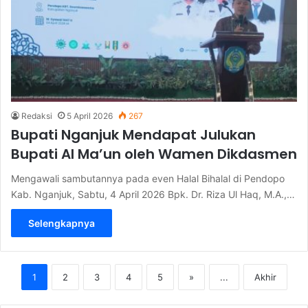
Redaksi
5 April 2026
267
Bupati Nganjuk Mendapat Julukan
Bupati Al Ma’un oleh Wamen Dikdasmen
Mengawali sambutannya pada even Halal Bihalal di Pendopo
Kab. Nganjuk, Sabtu, 4 April 2026 Bpk. Dr. Riza Ul Haq, M.A.,…
Selengkapnya
1
2
3
4
5
»
...
Akhir