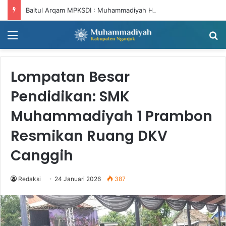
Baitul Arqam MPKSDI : Muhammadiyah Harus Bergerak, NTNT (Niat Tandang, Niat Tandang)
Menu
Ca
Lompatan Besar
Pendidikan: SMK
Muhammadiyah 1 Prambon
Resmikan Ruang DKV
Canggih
Redaksi
24 Januari 2026
387