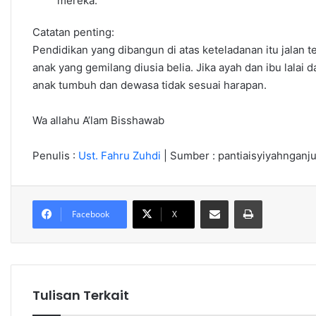
mereka.
Catatan penting:
Pendidikan yang dibangun di atas keteladanan itu jala
anak yang gemilang diusia belia. Jika ayah dan ibu lalai d
anak tumbuh dan dewasa tidak sesuai harapan.
Wa allahu A’lam Bisshawab
Penulis :
Ust. Fahru Zuhdi
| Sumber : pantiaisyiyahnganj
Share via Email
Cetak
Facebook
X
Tulisan Terkait