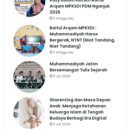
Razy dalam Kultum Baitul
Arqam MPKSDI PDM Nganjuk
2026
2 minggu lalu
Baitul Arqam MPKSDI :
Muhammadiyah Harus
Bergerak, NTNT (Niat Tandang,
Niat Tandang)
2 minggu lalu
Muhammadiyah Jatim
Bersemangat Tulis Sejarah
6 Juli 2026
Sharenting dan Masa Depan
Anak: Menjaga Ketahanan
Keluarga Islam di Tengah
Budaya Berbagi Era Digital
2 Juli 2026