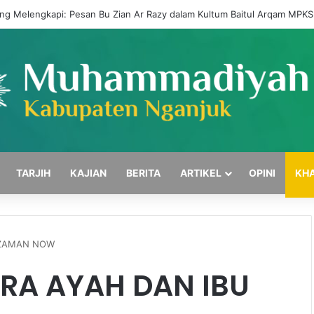
ing Melengkapi: Pesan Bu Zian Ar Razy dalam Kultum Baitul Arqam MPK
TARJIH
KAJIAN
BERITA
ARTIKEL
OPINI
KH
 ZAMAN NOW
RA AYAH DAN IBU