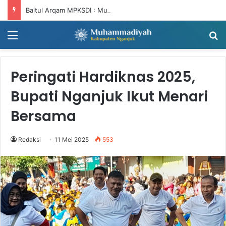
Baitul Arqam MPKSDI : Muhammadiyah Harus Bergerak, NTNT (Niat Tandang, Niat Tandang)
Menu
Ca
Peringati Hardiknas 2025,
Bupati Nganjuk Ikut Menari
Bersama
Redaksi
11 Mei 2025
553