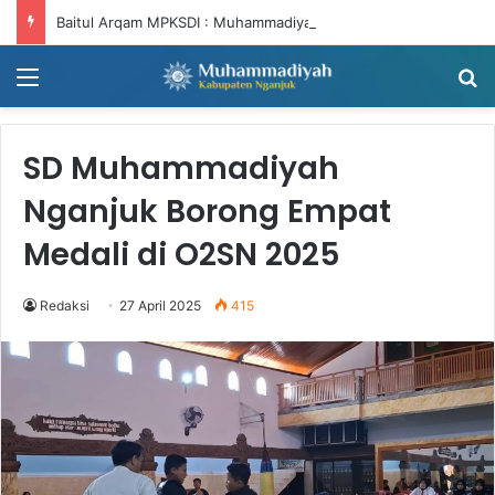
Baitul Arqam MPKSDI : Muhammadiyah Harus Bergerak, NTNT (Niat Tandang, Niat Tandang)
Menu
Ca
SD Muhammadiyah
Nganjuk Borong Empat
Medali di O2SN 2025
Redaksi
27 April 2025
415