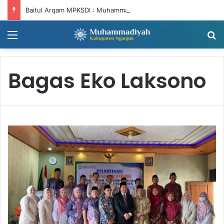
Baitul Arqam MPKSDI : Muhammadiyah Harus Bergerak, NTNT (Niat Tandang, Niat Tandang)
Menu
C
Bagas Eko Laksono