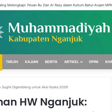
ling Melengkapi: Pesan Bu Zian Ar Razy dalam Kultum Baitul Arqam M
TARJIH
KAJIAN
BERITA
ARTIKEL
OPINI
KH
Sughli Digembleng untuk Aksi Nyata 2026!
nan HW Nganjuk: