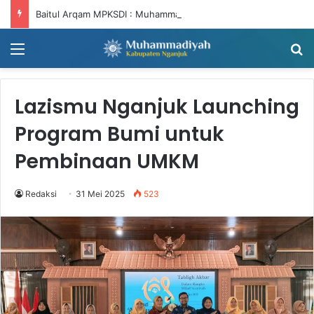
Baitul Arqam MPKSDI : Muhammadiyah Harus Bergerak, NTNT (Niat Tandang, Niat Tandang)
Menu
Ca
Lazismu Nganjuk Launching
Program Bumi untuk
Pembinaan UMKM
Redaksi
31 Mei 2025
523