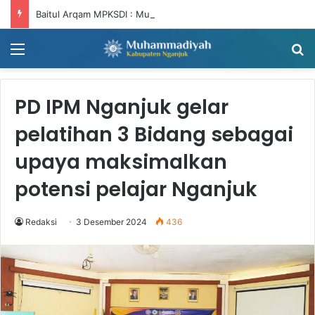
Baitul Arqam MPKSDI : Muhammadiyah Harus Bergerak, NTNT (Niat Tandang, Niat Tandang)
Menu
Ca
PD IPM Nganjuk gelar
pelatihan 3 Bidang sebagai
upaya maksimalkan
potensi pelajar Nganjuk
Redaksi
3 Desember 2024
436