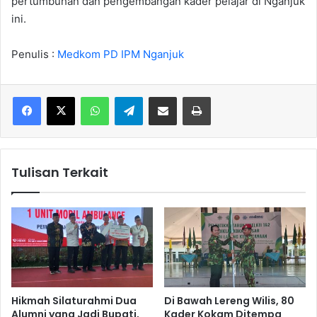
pertumbuhan dan pengembangan kader pelajar di Nganjuk
ini.
Penulis :
Medkom PD IPM Nganjuk
WhatsApp
Telegram
Share via Email
Cetak
Tulisan Terkait
Hikmah Silaturahmi Dua
Di Bawah Lereng Wilis, 80
Alumni yang Jadi Bupati,
Kader Kokam Ditempa